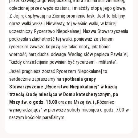
przedstawiającego Niepokalaną, która stoi na kuli ziemskiej,
oplecionej przez węża-szatana, i miażdży stopą jego głowę.
Z Jej rąk spływają na Ziemię promienie łask. Jest to biblijny
obraz walki węża i Niewiasty, tej właśnie walki, w której
uczestniczy Rycerstwo Niepokalanej. Nazwa Stowarzyszenia
podkreśla szlachetność tej walki, ponieważ ze stanem
rycerskim zawsze kojarzą się takie cnoty, jak: honor,
wierność, hart ducha, odwaga. Według słów papieża Pawła VI,
"każdy chrześcijanin powinien być rycerzem - militante".
Jeżeli pragniesz zostać Rycerzem Niepokalanej to
serdecznie zapraszamy na
spotkania grupy
Stowarzyszenie „Rycerstwo Niepokalanej” w każdą
trzecią środę miesiąca w Domu katechetycznym, po
Mszy św. o godz. 18.00
oraz na Mszę św. i „Różaniec
wynagradzający” w pierwsze soboty miesiąca o godz. 7.00 w
naszym kościele parafialnym.