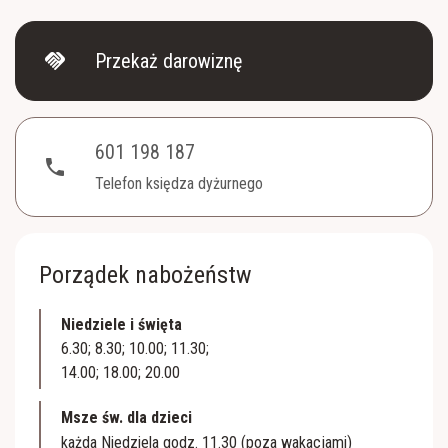
handshake
Przekaż darowiznę
601 198 187
phone
Telefon księdza dyżurnego
Porządek nabożeństw
Niedziele i święta
6.30; 8.30; 10.00; 11.30;
14.00; 18.00; 20.00
Msze św. dla dzieci
każda Niedziela godz. 11.30 (poza wakacjami)