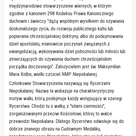
Apostolat Margaretka
RŚŻ "Domowy Kościół"
międzynarodowe stowarzyszenie wiernych, w którym
zgodnie z kanonem 298 Kodeksu Prawa Kanonicznego
Nabożeństwo z modlitwą o uzdrowienie duszy i
Róże Różańcowe
duchowni i świeccy "dążą wspólnym wysiłkiem do ożywiania
ciała
doskonalszego życia, do rozwoju publicznego kultu lub
popierania chrześcijańskiej doktryny, albo do podejmowania
Rycerstwo Niepokalanej
Ratujmy małżeństwa
dzieł apostolatu, mianowicie poczynań związanych z
ewangelizacją, wykonywania dzieł pobożności lub miłości lub
Towarzystwo Przyjaciół WSD
Kaplica szpitalna
zmierzających do ożywienia duchem chrześcijańskim
porządku doczesnego". Założycielem jest św. Maksymilian
Maria Kolbe, wielki czciciel NMP Niepokalanej.
Członkowie Stowarzyszenia nazywają się Rycerzami
Niepokalanej. Nazwa ta wskazuje na charakterystyczny
motyw walki, którą podejmuje każdy wstępujący w szeregi
Rycerstwa. Chodzi tu o walkę z "siłami ciemności",
zorganizowanymi przeciw Kościołowi, której to walce
przewodzi Niepokalana. Dlatego Rycerstwo odwołuje się do
dobrze znanego obrazu na Cudownym Medaliku,