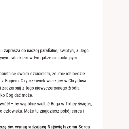
 zaprasza do naszej parafialnej świątyni, a Jego
edynym ratunkiem w tym jakże niespokojnym
obietnicę swoim czcicielom, że imię ich będzie
ni z Bogiem. Czy człowiek wierzący w Chrystusa
i zaczerpnij z tego niewyczerpanego źródła:
tylko Bóg dać może.
wróć! – by wspólnie wielbić Boga w Trójcy świętej,
 człowieka. Może tu znajdziesz pokój serca i
Mszę św. wynagradzającą Najświętszemu Sercu