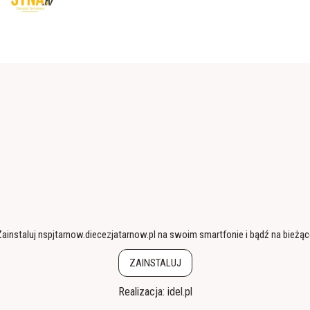
ainstaluj nspjtarnow.diecezjatarnow.pl na swoim smartfonie i bądź na bieżą
ZAINSTALUJ
Realizacja:
idel.pl