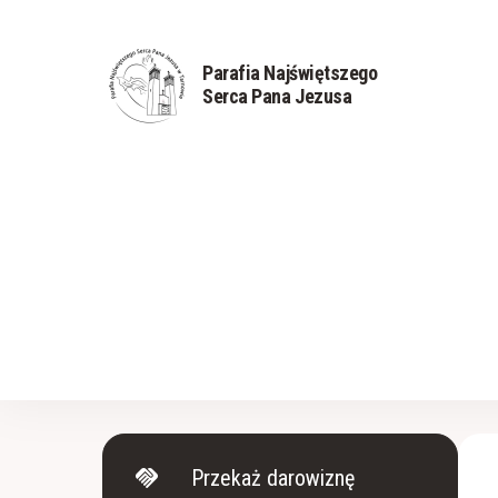
Parafia Najświętszego
Serca Pana Jezusa
Straż Honorowa N
handshake
Przekaż darowiznę