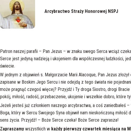
Arcybractwo Straży Honorowej NSPJ
Patron naszej parafii – Pan Jezus – w znaku swego Serca wciąż czeka i
Serce jest jedyną nadzieją i ukojeniem dla współczesnej ludzkości, j
świecie.
W jednym z objawień s. Małgorzacie Marii Alacoque, Pan Jezus złożył 
zapisane w Boskim Jego Sercu i nie odejdą z tego świata nie pojedna
może pragnąć czegoś więcej? Przyjdź i Ty droga Siostro, drogi Bracie 
pokój, miłość, radość, przebaczenie, ukojenie i wszelkie dobro, które 
Jeżeli jesteś już członkiem naszego arcybractwa, a coś zaniedbałeś – 
Boga, który w Sercu Swojego Syna objawił nam nieskończoną miłość do
sens życia. Przyjdź! – Boże Serce czeka! Boże Serce zaprasza!
Zapraszamy
wszystkich w
każdy pierwszy czwartek miesiąca na 