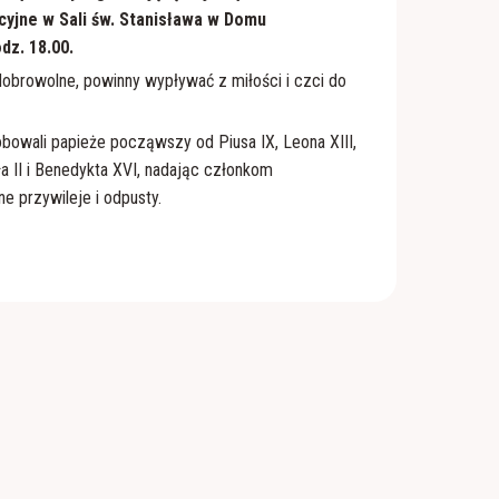
yjne w Sali św. Stanisława w Domu
dz. 18.00.
obrowolne, powinny wypływać z miłości i czci do
owali papieże począwszy od Piusa IX, Leona XIII,
ła II i Benedykta XVI, nadając członkom
 przywileje i odpusty.