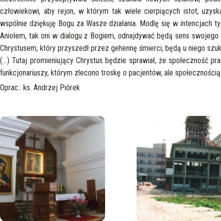
człowiekowi, aby rejon, w którym tak wiele cierpiących istot, uzy
wspólnie dziękuję Bogu za Wasze działania. Modlę się w intencjach tyc
Aniołem, tak oni w dialogu z Bogiem, odnajdywać będą sens swojego b
Chrystusem, który przyszedł przez gehennę śmierci, będą u niego szu
(…) Tutaj promieniujący Chrystus będzie sprawiał, że społeczność pr
funkcjonariuszy, którym zlecono troskę o pacjentów, ale społecznością
Oprac.: ks. Andrzej Piórek