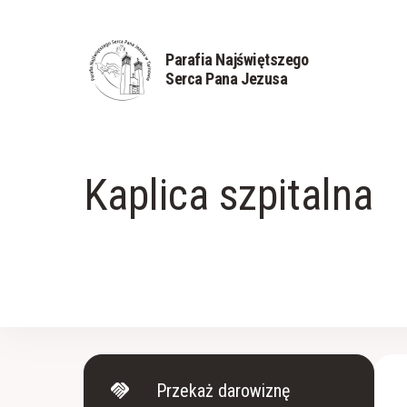
Parafia Najświętszego
Serca Pana Jezusa
Kaplica szpitalna
handshake
Przekaż darowiznę