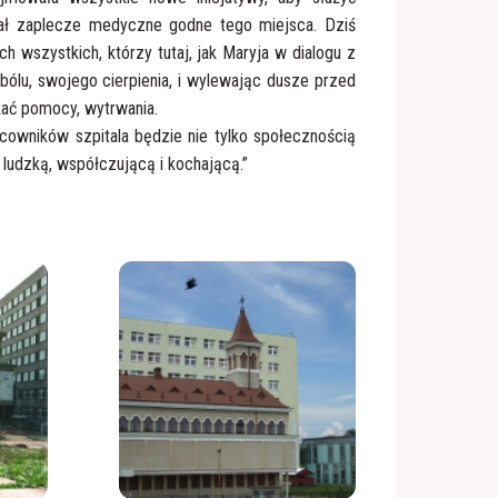
skał zaplecze medyczne godne tego miejsca. Dziś
h wszystkich, którzy tutaj, jak Maryja w dialogu z
ólu, swojego cierpienia, i wylewając dusze przed
kać pomocy, wytrwania.
acowników szpitala będzie nie tylko społecznością
 ludzką, współczującą i kochającą.”