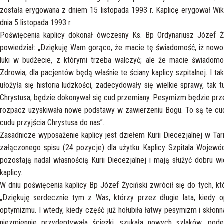
została erygowana z dniem 15 listopada 1993 r. Kaplicę erygował Wi
dnia 5 listopada 1993 r.
Poświęcenia kaplicy dokonał ówczesny Ks. Bp Ordynariusz Józef Ży
powiedział: „Dziękuję Wam gorąco, że macie tę świadomość, iż nowo o
luki w budżecie, z którymi trzeba walczyć; ale że macie świadomość
Zdrowia, dla pacjentów będą właśnie te ściany kaplicy szpitalnej. I ta
ułożyła się historia ludzkości, zadecydowały się wielkie sprawy, tak
Chrystusa, będzie dokonywał się cud przemiany. Pesymizm będzie prze
rozpacz uzyskiwała nowe podstawy w zawierzeniu Bogu. To są te cud
cudu przyjścia Chrystusa do nas”.
Zasadnicze wyposażenie kaplicy jest dziełem Kurii Diecezjalnej w Tar
załączonego spisu (24 pozycje) dla użytku Kaplicy Szpitala Wojewó
pozostają nadal własnością Kurii Diecezjalnej i mają służyć dobru wi
kaplicy.
W dniu poświęcenia kaplicy Bp Józef Życiński zwrócił się do tych, któr
„Dziękuję serdecznie tym z Was, którzy przez długie lata, kiedy opóź
optymizmu. I wtedy, kiedy część już hołubiła łatwy pesymizm i skłon
niezmiennie przydeptywała ścieżki, szukała nowych szlaków, pode