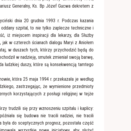
kariusz Generalny, Ks. Bp Józef Gucwa dekretem z
ciński dnia 20 grudnia 1993 r. Podczas kazania
ddany szpital, to nie tylko zaplecze techniczne i
, iż miejscem inspiracji dla lekarzy, dla Służby
k, jak w czterech ścianach dialogu Maryi z Aniołem
 tutaj, w duszach tych, którzy przychodzić będą do
chodził w nadzieję, smutek zmieniał swoją barwę,
a ludzkiej duszy, które są konsekwencją tamtego
nowie, która 25 maja 1994 r. przekazała je według
dzkiego, zastrzegając, że wymienione przedmioty
ernych korzystających z posługi religijnej w tejże
zy trudzili się przy wznoszeniu szpitalu i kaplicy:
niała się budowa nie tracili nadziei, nie tracili
na była do sceptycznych prognoz, pozostała część
jmowała wszystkie nowe inicjatywy, aby służyć