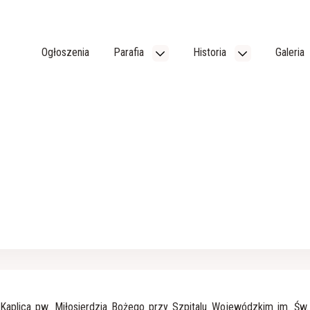
Ogłoszenia
Parafia
Historia
Galeria
Kaplica pw. Miłosierdzia Bożego przy Szpitalu Wojewódzkim im. Św.