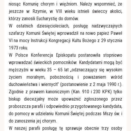
niosąc Komunię chorym i więźniom. Należy wspomnieć, że
jeszcze w Rzymie, w VIII wieku istnieli świeccy akolici,
którzy zanosili Eucharystię do domów.
W ostatnich dziesięcioleciach, posługę nadzwyczajnych
szafarzy Komunii Świętej wprowadził na nowo papież Paweł
VI na mocy Instrukcji Kongregacji Kultu Bożego z 29 stycznia
1973 roku.
W Polsce Konferencja Episkopatu postanowiła stopniowo
wprowadzać świeckich pomocników. Kandydatami mogą być
mężczyźni w wieku 35 – 65 lat „odznaczający się wysokim
życiem moralnym, pobożnością i poważaniem wśród
duchowieństwa i wiernych” (postanowienie z 2 maja 1990 r.).
Zgodnie z prawem kanonicznym (Kan. 910 i 230 KPK) tylko
biskup diecezjalny może upoważnić zgłoszonego przez
proboszcza parafii i odpowiednio przygotowanego kandydata,
do pomocy w udzielaniu Komunii Świętej podczas Mszy św. i
do zanoszenia jej chorym.
W naszej parafii posługę tę sprawuje obecnie trzy osoby