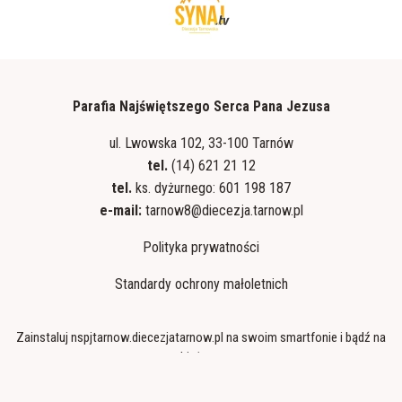
Parafia Najświętszego Serca Pana Jezusa
ul. Lwowska 102, 33-100 Tarnów
tel.
(14) 621 21 12
tel.
ks. dyżurnego: 601 198 187
e-mail:
tarnow8@diecezja.tarnow.pl
Polityka prywatności
Standardy ochrony małoletnich
Zainstaluj nspjtarnow.diecezjatarnow.pl na swoim smartfonie i bądź na
bieżąco
ZAINSTALUJ