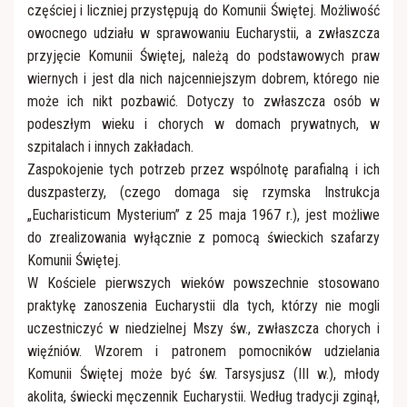
Apostolat Margaretka
RŚŻ "Domowy Kościół"
częściej i liczniej przystępują do Komunii Świętej. Możliwość
owocnego udziału w sprawowaniu Eucharystii, a zwłaszcza
Nabożeństwo z modlitwą o uzdrowienie duszy i
przyjęcie Komunii Świętej, należą do podstawowych praw
Róże Różańcowe
ciała
wiernych i jest dla nich najcenniejszym dobrem, którego nie
może ich nikt pozbawić. Dotyczy to zwłaszcza osób w
Rycerstwo Niepokalanej
Ratujmy małżeństwa
podeszłym wieku i chorych w domach prywatnych, w
szpitalach i innych zakładach.
Zaspokojenie tych potrzeb przez wspólnotę parafialną i ich
Towarzystwo Przyjaciół WSD
Kaplica szpitalna
duszpasterzy, (czego domaga się rzymska Instrukcja
„Eucharisticum Mysterium” z 25 maja 1967 r.), jest możliwe
do zrealizowania wyłącznie z pomocą świeckich szafarzy
Komunii Świętej.
W Kościele pierwszych wieków powszechnie stosowano
praktykę zanoszenia Eucharystii dla tych, którzy nie mogli
uczestniczyć w niedzielnej Mszy św., zwłaszcza chorych i
więźniów. Wzorem i patronem pomocników udzielania
Komunii Świętej może być św. Tarsysjusz (III w.), młody
akolita, świecki męczennik Eucharystii. Według tradycji zginął,