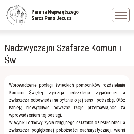
Powrót
Powrót
Powrót
Parafia Najświętszego
Serca Pana Jezusa
Duszpasterze
Rys historyczny
Grupa młodzieżowa
Nadzwyczajni Szafarze Komunii
Nadzwyczajni Szafarze Komunii św.
Zapisani w pamięci
Caritas
Św.
Sakramenty
Cudowna figura Jezusa Frasobliwego
Dziewczęca Służba Maryjna
Siostry Serafitki
Obraz Jezus Miłosiernego
Liturgiczna Służba Ołtarza
Wprowadzenie posługi świeckich pomocników rozdzielania
Komunii Świętej wymaga należytego wyjaśnienia, a
zwłaszcza odpowiedzi na pytanie o jej sens i potrzebę. Otóż
Cmentarz parafialny
Straż Honorowa NSPJ
istnieją niewątpliwie poważne racje przemawiające za
wprowadzeniem tej posługi.
Straż Pożarna
Odnowa w Duchu Świętym
W wyniku odnowy życia religijnego ostatnich dziesięcioleci, a
zwłaszcza pogłębionej pobożności eucharystycznej, wierni