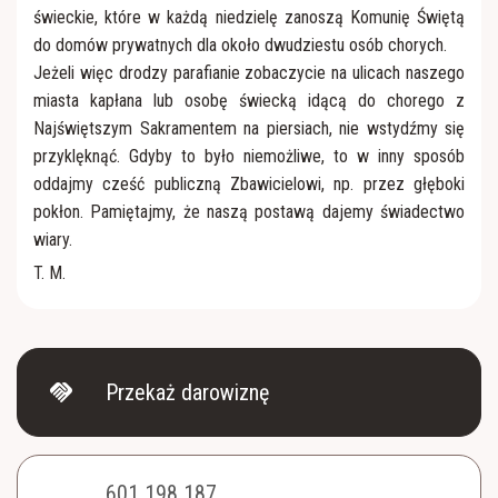
świeckie, które w każdą niedzielę zanoszą Komunię Świętą
do domów prywatnych dla około dwudziestu osób chorych.
Jeżeli więc drodzy parafianie zobaczycie na ulicach naszego
miasta kapłana lub osobę świecką idącą do chorego z
Najświętszym Sakramentem na piersiach, nie wstydźmy się
przyklęknąć. Gdyby to było niemożliwe, to w inny sposób
oddajmy cześć publiczną Zbawicielowi, np. przez głęboki
pokłon. Pamiętajmy, że naszą postawą dajemy świadectwo
wiary.
T. M.
handshake
Przekaż darowiznę
601 198 187