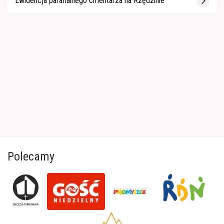
Ewidencja parafialnego cmentarza na Rzędzinie
Polecamy