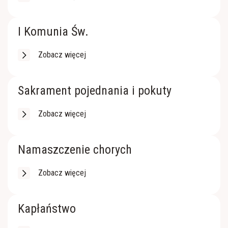
Apostolat Margaretka
RŚŻ "Domowy Kościół"
Nabożeństwo z modlitwą o uzdrowienie duszy i
I Komunia Św.
Róże Różańcowe
ciała
Zobacz więcej
Rycerstwo Niepokalanej
Ratujmy małżeństwa
Sakrament pojednania i pokuty
Towarzystwo Przyjaciół WSD
Kaplica szpitalna
Zobacz więcej
Namaszczenie chorych
Zobacz więcej
Kapłaństwo