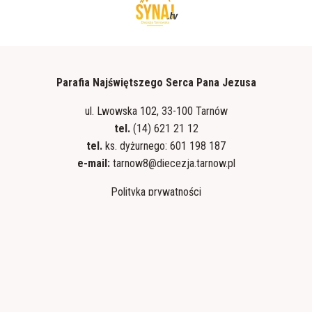
Parafia Najświętszego Serca Pana Jezusa
ul. Lwowska 102, 33-100 Tarnów
tel.
(14) 621 21 12
tel.
ks. dyżurnego: 601 198 187
e-mail:
tarnow8@diecezja.tarnow.pl
Polityka prywatności
Standardy ochrony małoletnich
Zainstaluj nspjtarnow.diecezjatarnow.pl na swoim smartfonie i bądź na
bieżąco
ZAINSTALUJ