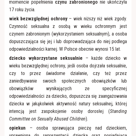
momencie popełnienia
czynu
zabronionego
nie ukończyła
17 roku życia.
wiek bezwzględnej ochrony
– wiek niższy niż wiek zgody.
Czynność seksualna z osobą w wieku ochronnym jest
czynem zabronionym (wykorzystaniem seksualnym), a osoba
dopuszczająca się jej i lub doprowadzająca do niej podlega
odpowiedzialności karnej. W Polsce obecnie wynosi 15 lat.
dziecko wykorzystane seksualnie
– każde dziecko w
wieku bezwzględnej ochrony, jeśli osoba dojrzała seksualnie,
czy to przez świadome działanie, czy też przez
zaniedbywanie swoich społecznych obowiązków lub
obowiązków wynikających ze specyficznej
odpowiedzialności za dziecko, dopuszcza się zaangażowania
dziecka w jakąkolwiek aktywność natury seksualnej, której
intencją jest zaspokojenie osoby dorosłej (
Standing
Committee on Sexually Abused Children
).
opiekun
– osoba sprawująca pieczę nad dzieckiem,
uprawniona do reprezentacji dziecka oraz posiadająca