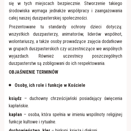
się w tych miejscach bezpiecznie. Stworzenie takiego
środowiska wymaga jednakże współpracy i zaangażowania
całej naszej duszpasterskiej społeczności.
Prezentowane tu standardy ochrony dzieci dotyczą:
wszystkich duszpasterzy, animatorów, liderów wspólnot,
wolontariuszy, a także osoby prowadzące zajęcia dodatkowe
w grupach duszpasterskich czy uczestniczące we wspólnych
wyjazdach. Również uczestnicy poszczególnych
duszpasterstw są zobligowani do ich respektowania.
OBJAŚNIENIE TERMINÓW
Osoby, ich role i funkcje w Kościele
ksiądz
– duchowny chrześcijański posiadający święcenia
kapłańskie.
kapłan
– osoba, która spełnia w imieniu wspólnoty religijnej
funkcje kultowe i rytualne.
duchowieństwo, kler
– biskupi, księża i diakoni.