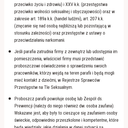
przeciwko życiu i zdrowiu) i XXV k.k. (przestępstwa
przeciwko wolności seksualnej i obyczajowości) oraz w
zakresie art. 189a k.k. (handel ludźmi), art. 207 k.k.
(znęcanie się nad osobą najbliższą lub pozostającą w
stosunku zależności) oraz przestępstw z ustawy o
przeciwdziałaniu narkomanii.
Jeśli parafia zatrudnia firmy z zewnątrz lub udostępnia im
pomieszczenia, właściciel firmy musi przedstawić
proboszczowi oświadczenie o sprawdzeniu swoich
pracowników, którzy wejdą na teren parafii i będą mogli
mieć kontakt z dziećmi, w Rejestrze Sprawców
Przestępstw na Tle Seksualnym.
Proboszcz parafii powołuje osobę lub Zespół ds.
Prewencji (należy do niego również dw. osoba zaufana).
Wskazane jest, aby były to cieszące się zaufaniem osoby
świeckie, odpowiednio przeszkolone i kompetentne, które
będą wiedziały, jakie działania w danej sytuacji są