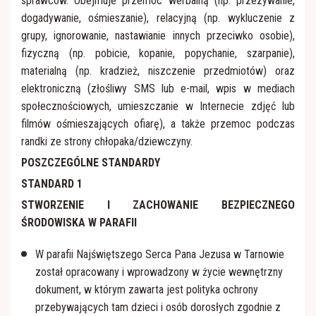
sprawców. Obejmuje przemoc werbalną (np. przezywanie,
dogadywanie, ośmieszanie), relacyjną (np. wykluczenie z
grupy, ignorowanie, nastawianie innych przeciwko osobie),
fizyczną (np. pobicie, kopanie, popychanie, szarpanie),
materialną (np. kradzież, niszczenie przedmiotów) oraz
elektroniczną (złośliwy SMS lub e-mail, wpis w mediach
społecznościowych, umieszczanie w Internecie zdjęć lub
filmów ośmieszających ofiarę), a także przemoc podczas
randki ze strony chłopaka/dziewczyny.
POSZCZEGÓLNE STANDARDY
STANDARD 1
STWORZENIE I ZACHOWANIE BEZPIECZNEGO
ŚRODOWISKA W PARAFII
W parafii Najświętszego Serca Pana Jezusa w Tarnowie
został opracowany i wprowadzony w życie wewnętrzny
dokument, w którym zawarta jest polityka ochrony
przebywających tam dzieci i osób dorosłych zgodnie z