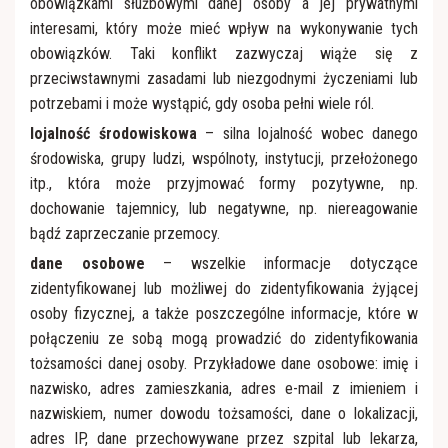
obowiązkami służbowymi danej osoby a jej prywatnymi
interesami, który może mieć wpływ na wykonywanie tych
obowiązków. Taki konflikt zazwyczaj wiąże się z
przeciwstawnymi zasadami lub niezgodnymi życzeniami lub
potrzebami i może wystąpić, gdy osoba pełni wiele ról.
lojalność środowiskowa
– silna lojalność wobec danego
środowiska, grupy ludzi, wspólnoty, instytucji, przełożonego
itp., która może przyjmować formy pozytywne, np.
dochowanie tajemnicy, lub negatywne, np. niereagowanie
bądź zaprzeczanie przemocy.
dane osobowe
– wszelkie informacje dotyczące
zidentyfikowanej lub możliwej do zidentyfikowania żyjącej
osoby fizycznej, a także poszczególne informacje, które w
połączeniu ze sobą mogą prowadzić do zidentyfikowania
tożsamości danej osoby. Przykładowe dane osobowe: imię i
nazwisko, adres zamieszkania, adres e-mail z imieniem i
nazwiskiem, numer dowodu tożsamości, dane o lokalizacji,
adres IP, dane przechowywane przez szpital lub lekarza,