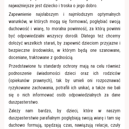
Apostolat Margaretka
RŚŻ "Domowy Kościół"
najważniejsze jest dziecko i troska o jego dobro.
Zapewnienie najsłabszym i najmłodszym optymalnych
Nabożeństwo z modlitwą o uzdrowienie duszy i
Róże Różańcowe
warunków, w których mogą się formować, pogłębiać swoją
ciała
duchowość i wiarę, to moralna powinność, za którą powinni
być odpowiedzialni wszyscy dorośli. Dlatego też chcemy
Rycerstwo Niepokalanej
Ratujmy małżeństwa
dołożyć wszelkich starań, by zapewnić dzieciom przyjazne i
bezpieczne środowisko, w którym będą one szanowane,
Towarzystwo Przyjaciół WSD
Kaplica szpitalna
doceniane, traktowane z godnością.
Przedstawione tu standardy ochrony mają na celu również
podnoszenie świadomości dzieci oraz ich rodziców
(opiekunów prawnych), tak by umieli oni rozpoznawać
ryzykowane zachowania, potrafili ich unikać, a także nie bali
się o nich informować osób odpowiedzialnych za dane
duszpasterstwo.
Zależy nam bardzo, by dzieci, które w naszym
duszpasterstwie parafialnym pogłębiają swoją wiarę i tam się
duchowo formują, spędzają czas, nawiązują relacje, czuły