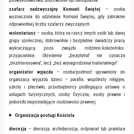
podwykonawstwa, dobrowolnie lub nieodpłatnie.
szafarz nadzwyczajny Komunii Świętej
– osoba
wyznaczona do udzielania Komunii Świętej, gdy zabraknie
odpowiedniej liczby szafarzy zwyczajnych.
wolontariusz
– osoba, która na rzecz innych osób lub danej
grupy społecznej, dobrowolnie i bezpłatnie świadczy pracę
wykraczającą poza związki rodzinno-koleżeńsko-
przyjacielskie. Określenie „bezpłatna” nie oznacza
„bezinteresowna”, lecz „bez wynagrodzenia materialnego”.
organizator
wyjazdu
– osoba/podmiot uprawniony do
organizacji wyjazdu dzieci – parafie, wspólnoty religijne,
szkoły i placówki, przedsiębiorcy podlegający ustawie o
usługach turystycznych, osoby fizyczne, osoby prawne i
jednostki nieposiadające osobowości prawnej.
Organizacja posługi Kościoła
diecezja
– diecezja, archidiecezja, ordynariat lub prałatura