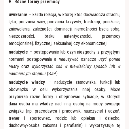
Różne formy przemocy
uwikłanie
– każda relacja, w której ktoś doświadcza strachu,
lęku, poczucia winy, poczucia krzywdy, frustracji, poniżenia,
zniewolenia, zależności, dominacji, niemożności bycia sobą,
nieszczerości, braku autentyczności, przemocy
emocjonalnej, fizycznej, seksualnej czy ekonomicznej.
nadużycie
– postępowanie lub czyn niezgodny z przyjętymi
normami postępowania a
nadużywać
oznacza
użyć
ponad
miarę
oraz
wykorzystać
coś
w
niewłaściwy
sposób
lub
w
nadmiernym stopniu
(SJP).
nadużycie władzy
– nadużycie stanowiska, funkcji lub
obowiązku w celu wykorzystania innej osoby. Może
przybierać różne formy i obejmować sytuacje, w których
dana osoba ma władzę nad inną osobą na mocy swojego
związku (np. pracodawca i pracownik, nauczyciel i uczeń,
trener i sportowiec, rodzic lub opiekun i dziecko,
duchowny/osoba zakonna i parafianin) i wykorzystuje tę