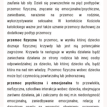
zaufania lub siły. Dzieli się powszechnie na pięć podtypów:
przemoc fizyczna, znęcanie się emocjonalne/psychiczne,
zaniedbanie, narażenie na przemoc w rodzinie,
wykorzystywanie seksualne. W kontekście Kościoła
katolickiego ważne jest także uznanie przemocy duchowej za
dodatkowy podtyp przemocy.
przemoc fizyczna
to przemoc, w wyniku której dziecko
doznaje fizycznej krzywdy lub jest nią potencjalnie
zagrożone. Krzywda ta następuje w wyniku działania bądź
zaniechania działania ze strony rodzica lub innej osoby
odpowiedzialnej za dziecko, lub której dziecko ufa, bądź
która ma nad nim władzę. Przemoc fizyczna wobec dziecka
może być czynnością powtarzalną lub jednorazową.
przemoc psychiczna i emocjonalna
to przewlekła,
niefizyczna, szkodliwa interakcja wobec dziecka, obejmująca
zarówno działania, jak i zaliczamy do niej m.in. niedostępność
emocjonalną, zaniedbywanie emocjonalne, relację z
dzieckiem opartą na wrogości, obwinianiu, oczernianiu,