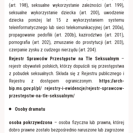
(art. 198), seksualne wykorzystanie zależności (art. 199),
seksualne wykorzystanie dziecka (art. 200), uwodzenie
dziecka poniżej lat 15 z wykorzystaniem systemu
teleinformatycznego lub sieci telekomunikacyjnej (art. 200a),
propagowanie pedofilii (art. 200b), kazirodztwo (art. 201),
pornografia (art. 202), zmuszanie do prostytucji (art. 203),
czerpanie zysku z cudzego nierządu (art. 204).
Rejestr Sprawców Przestępstw na Tle Seksualnym
–
rejestr obywateli polskich, którzy dopuścili się przestępstwa
z pobudek seksualnych. Składa się z Rejestru publicznego i
Rejestru z dostępem ograniczonym.
https://arch-
bip.ms.gov.pl/pl/ rejestry-i-ewidencje/rejestr-sprawcow-
przestepstw-na-tle-seksualnym/
Osoby dramatu
osoba pokrzywdzona
– osoba fizyczna lub prawna, której
dobro prawne zostało bezpośrednio naruszone lub zagrożone