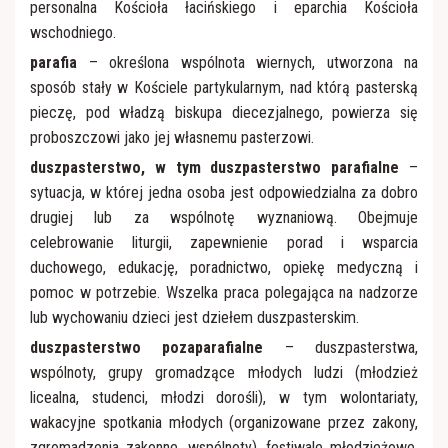
personalna Kościoła łacińskiego i eparchia Kościoła
wschodniego.
parafia
– określona wspólnota wiernych, utworzona na
sposób stały w Kościele partykularnym, nad którą pasterską
pieczę, pod władzą biskupa diecezjalnego, powierza się
proboszczowi jako jej własnemu pasterzowi.
duszpasterstwo, w tym duszpasterstwo parafialne
–
sytuacja, w której jedna osoba jest odpowiedzialna za dobro
drugiej lub za wspólnotę wyznaniową. Obejmuje
celebrowanie liturgii, zapewnienie porad i wsparcia
duchowego, edukację, poradnictwo, opiekę medyczną i
pomoc w potrzebie. Wszelka praca polegająca na nadzorze
lub wychowaniu dzieci jest dziełem duszpasterskim.
duszpasterstwo pozaparafialne
– duszpasterstwa,
wspólnoty, grupy gromadzące młodych ludzi (młodzież
licealna, studenci, młodzi dorośli), w tym wolontariaty,
wakacyjne spotkania młodych (organizowane przez zakony,
zgromadzenia zakonne, wspólnoty), festiwale młodzieżowe,