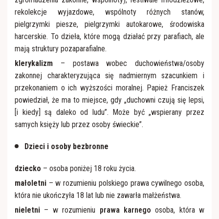
rekolekcje wyjazdowe, wspólnoty różnych stanów,
pielgrzymki piesze, pielgrzymki autokarowe, środowiska
harcerskie. To dzieła, które mogą działać przy parafiach, ale
mają struktury pozaparafialne.
klerykalizm
– postawa wobec duchowieństwa/osoby
zakonnej charakteryzująca się nadmiernym szacunkiem i
przekonaniem o ich wyższości moralnej. Papież Franciszek
powiedział, że ma to miejsce, gdy „duchowni czują się lepsi,
[i kiedy] są daleko od ludu”. Może być „wspierany przez
samych księży lub przez osoby świeckie”.
Dzieci i osoby bezbronne
dziecko
– osoba poniżej 18 roku życia.
małoletni
– w rozumieniu polskiego prawa cywilnego osoba,
która nie ukończyła 18 lat lub nie zawarła małżeństwa.
nieletni
– w rozumieniu
prawa karnego
osoba, która w