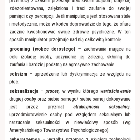
przemocy z czasem przestaje ufać swoim osądom, staje się
zdezorientowana, zalękniona i traci zaufanie do swojej
pamięci czy percepcji. Jeśli manipulacja jest stosowana stale
i metodycznie, może w końcu doprowadzić do tego, że ofiara
zacznie kwestionować swoje zdrowie psychiczne. W ten
sposób manipulator przejmuje nad nią całkowitą kontrolę.
grooming (wobec dorosłego)
– zachowania mające na
celu izolację osoby, uczynienie jej zależną, skłonną do
zaufania i bardziej podatną na agresywne zachowanie.
seksizm
– uprzedzenie lub dyskryminacja ze względu na
płeć.
seksualizacja
–
p
roces,
w wyniku którego
wartościowanie
drugiej
osoby
oraz siebie samego/ siebie samej dokonywane
jest przez pryzmat
atrakcyjności seksualnej
,
uprzedmiotowienie osoby pod względem seksualnym lub
narzucanie seksualności w niewłaściwy sposób (wg
Amerykańskiego Towarzystwa Psychologicznego).
cyberprzemoc
– wszelka przemoc z użyciem technologii