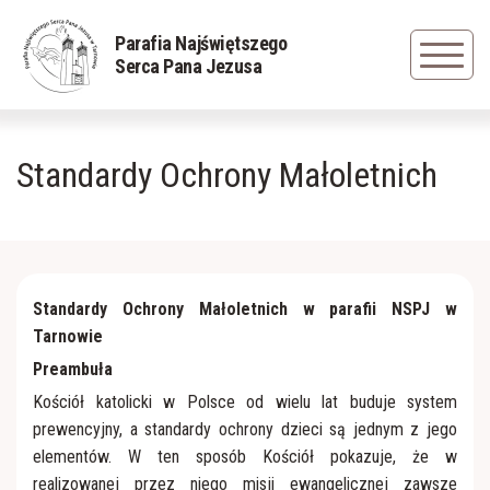
Powrót
Powrót
Powrót
Parafia Najświętszego
Serca Pana Jezusa
Duszpasterze
Rys historyczny
Grupa młodzieżowa
Standardy Ochrony Małoletnich
Nadzwyczajni Szafarze Komunii św.
Zapisani w pamięci
Caritas
Sakramenty
Cudowna figura Jezusa Frasobliwego
Dziewczęca Służba Maryjna
Siostry Serafitki
Obraz Jezus Miłosiernego
Liturgiczna Służba Ołtarza
Standardy Ochrony Małoletnich w parafii NSPJ w
Tarnowie
Cmentarz parafialny
Straż Honorowa NSPJ
Preambuła
Kościół katolicki w Polsce od wielu lat buduje system
prewencyjny, a standardy ochrony dzieci są jednym z jego
Straż Pożarna
Odnowa w Duchu Świętym
elementów. W ten sposób Kościół pokazuje, że w
realizowanej przez niego misji ewangelicznej zawsze