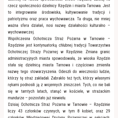
rzecz społeczności dzielnicy Rzędzin i miasta Tarnowa. Jest
to integrowanie środowiska, kultywowanie tradycji i
patriotyzmu oraz praca wychowawcza. Ta druga, nie mniej
ważna sfera działań, nosi nazwę działalności kulturalno –
wychowawczej.
Współczesna Ochotnicza Straż Pożarna w Tarnowie –
Rzędzinie jest kontynuatorką chlubnej tradycji Towarzystwa
Ochotniczej Straży Pożarnej w Rzędzinie. Zmiana granic
administracyjnych miasta spowodowała, że wioska Rzędzin
stała się dzielnicą miasta Tarnowa i częściowo zmieniła
nazwę tego stowarzyszenia. Odeszli do wieczności ludzie,
którzy tę straż zakładali. Zabrakło też tych, którzy własnymi
rękami podnosili ją z wojennych zniszczeń. Tych, co nie bali
się w tamtych latach, stanąć w kościele, w strażackim
mundurze – pozostało już niewielu.
Dzisiaj Ochotnicza Straż Pożarna w Tarnowie – Rzędzinie
liczy 43 członków czynnych, w tym 8 kobiet, oraz 29
członków Młodzieżowej Drużyny Pożarniczej w sekcjach: