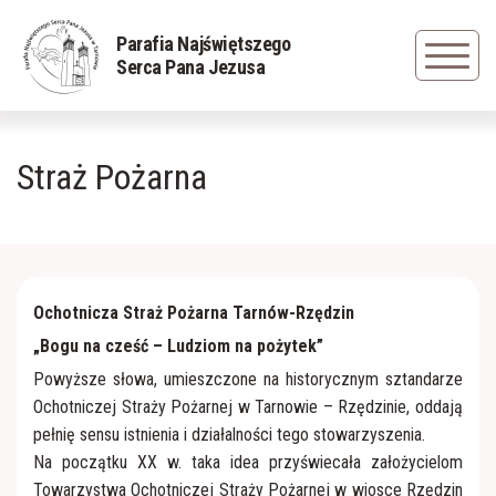
Powrót
Powrót
Powrót
Parafia Najświętszego
Serca Pana Jezusa
Duszpasterze
Rys historyczny
Grupa młodzieżowa
Straż Pożarna
Nadzwyczajni Szafarze Komunii św.
Zapisani w pamięci
Caritas
Sakramenty
Cudowna figura Jezusa Frasobliwego
Dziewczęca Służba Maryjna
Siostry Serafitki
Obraz Jezus Miłosiernego
Liturgiczna Służba Ołtarza
Ochotnicza Straż Pożarna Tarnów-Rzędzin
„Bogu na cześć – Ludziom na pożytek”
Cmentarz parafialny
Straż Honorowa NSPJ
Powyższe słowa, umieszczone na historycznym sztandarze
Ochotniczej Straży Pożarnej w Tarnowie – Rzędzinie, oddają
pełnię sensu istnienia i działalności tego stowarzyszenia.
Straż Pożarna
Odnowa w Duchu Świętym
Na początku XX w. taka idea przyświecała założycielom
Towarzystwa Ochotniczej Straży Pożarnej w wiosce Rzędzin