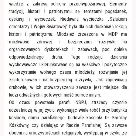
wiedzę z zakresu ochrony przeciwpożarowej. Elementy
tradycji, historii i patriotyzmu są tematami pogadanek,
dyskusji i wycieczek. Niedawna wycieczka „Szlakiem
cmentarzy I Wojny Światowej” była dla nich doskonałą lekcją
historii i patriotyzmu. Młodzież zrzeszona w MDP ma
możliwość zdrowej i bezpiecznej rozrywki na
organizowanych dyskotekach i zabawach, pod opieką
odpowiedzialnego druha. Tego rodzaju działania
wychowawcze ukierunkowane są na właściwe i pożyteczne
wykorzystanie wolnego czasu młodzieży, rozwijanie jej
zainteresowań i na bezpieczną rozrywkę. Jak zapewniają
druhowie, w ich stowarzyszeniu zawsze jest miejsce dla
ludzi odważnych i gotowych nieść pomoc innym.
Od czasu powstania parafii NSPJ, strażacy czynnie
uczestniczą w jej życiu, wykonując wiele robót przy budynku
kościoła, domu parafialnego, budowie kościoła bł. Karoliny
Kózkówny, czy działając w Radzie Parafialnej. Są zawsze
obecni na uroczystościach religijnych, występują w szyku ze