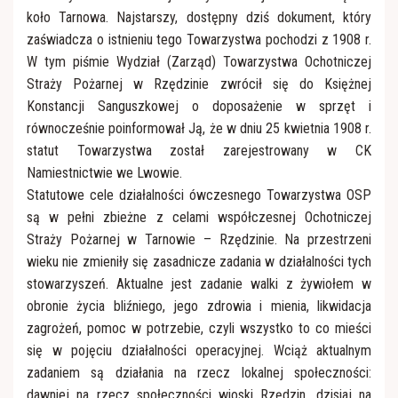
Apostolat Margaretka
RŚŻ "Domowy Kościół"
koło Tarnowa. Najstarszy, dostępny dziś dokument, który
zaświadcza o istnieniu tego Towarzystwa pochodzi z 1908 r.
Nabożeństwo z modlitwą o uzdrowienie duszy i
Róże Różańcowe
W tym piśmie Wydział (Zarząd) Towarzystwa Ochotniczej
ciała
Straży Pożarnej w Rzędzinie zwrócił się do Księżnej
Konstancji Sanguszkowej o doposażenie w sprzęt i
Rycerstwo Niepokalanej
Ratujmy małżeństwa
równocześnie poinformował Ją, że w dniu 25 kwietnia 1908 r.
statut Towarzystwa został zarejestrowany w CK
Towarzystwo Przyjaciół WSD
Kaplica szpitalna
Namiestnictwie we Lwowie.
Statutowe cele działalności ówczesnego Towarzystwa OSP
są w pełni zbieżne z celami współczesnej Ochotniczej
Straży Pożarnej w Tarnowie – Rzędzinie. Na przestrzeni
wieku nie zmieniły się zasadnicze zadania w działalności tych
stowarzyszeń. Aktualne jest zadanie walki z żywiołem w
obronie życia bliźniego, jego zdrowia i mienia, likwidacja
zagrożeń, pomoc w potrzebie, czyli wszystko to co mieści
się w pojęciu działalności operacyjnej. Wciąż aktualnym
zadaniem są działania na rzecz lokalnej społeczności:
dawniej na rzecz społeczności wioski Rzędzin, dzisiaj na