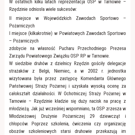
W ostatnich kilku latach reprezentacja OSP w Tarnowie –
Rzędzinie odniosła wiele sukcesów:
II miejsce w Wojewódzkich Zawodach Sportowo –
Pożarniczych
I miejsce (kilkakrotnie) w Powiatowych Zawodach Sportowo
– Pożarniczych
zdobycie na własność Pucharu Przechodniego Prezesa
Zarządu Powiatowego Związku OSP RP w Tarnowie.
W siedzibie druhów z dzielnicy Rzędzin gościły delegacje
strażaków z Belgii, Niemiec, a w 2002 r. jednostka
wizytowana była przez zastępcę Komendanta Głównego
Państwowej Straży Pożarnej i uzyskała wysoką ocenę za
całokształt działalności. W Ochotniczej Straży Pożarnej w
Tarnowie – Rzędzinie kładzie się duży nacisk na pracę z
młodzieżą. Jak już wcześniej wspomniano, ta OSP zrzesza w
Młodzieżowej Drużynie Pożarniczej 29 dziewcząt i
chłopców. Poprzez szkolenia, ćwiczenia czy organizację
obozów szkoleniowych starsi druhowie przekazują im