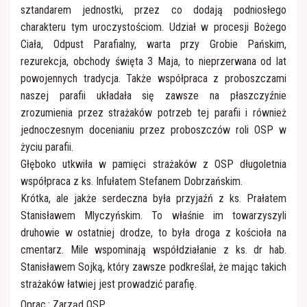
sztandarem jednostki, przez co dodają podniosłego
charakteru tym uroczystościom. Udział w procesji Bożego
Ciała, Odpust Parafialny, warta przy Grobie Pańskim,
rezurekcja, obchody święta 3 Maja, to nieprzerwana od lat
powojennych tradycja. Także współpraca z proboszczami
naszej parafii układała się zawsze na płaszczyźnie
zrozumienia przez strażaków potrzeb tej parafii i również
jednoczesnym docenianiu przez proboszczów roli OSP w
życiu parafii.
Głęboko utkwiła w pamięci strażaków z OSP długoletnia
współpraca z ks. Infułatem Stefanem Dobrzańskim.
Krótka, ale jakże serdeczna była przyjaźń z ks. Prałatem
Stanisławem Mlyczyńskim. To właśnie im towarzyszyli
druhowie w ostatniej drodze, to była droga z kościoła na
cmentarz. Mile wspominają współdziałanie z ks. dr hab.
Stanisławem Sojką, który zawsze podkreślał, że mając takich
strażaków łatwiej jest prowadzić parafię.
Oprac.: Zarząd OSP