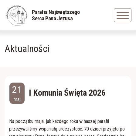
Powrót
Powrót
Powrót
Parafia Najświętszego
Serca Pana Jezusa
Duszpasterze
Rys historyczny
Grupa młodzieżowa
Aktualności
Nadzwyczajni Szafarze Komunii św.
Zapisani w pamięci
Caritas
Sakramenty
Cudowna figura Jezusa Frasobliwego
Dziewczęca Służba Maryjna
Siostry Serafitki
Obraz Jezus Miłosiernego
Liturgiczna Służba Ołtarza
21
I Komunia Święta 2026
maj
Cmentarz parafialny
Straż Honorowa NSPJ
Straż Pożarna
Odnowa w Duchu Świętym
Na początku maja, jak każdego roku w naszej parafii
przeżywaliśmy wspaniałą uroczystość. 70 dzieci przyjęło po