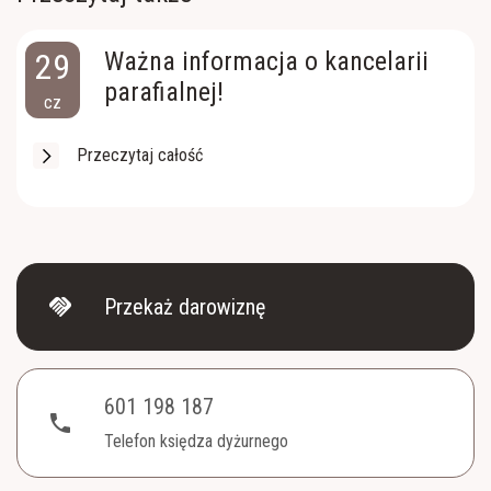
29
Ważna informacja o kancelarii
parafialnej!
cz
Przeczytaj całość
handshake
Przekaż darowiznę
601 198 187
phone
Telefon księdza dyżurnego