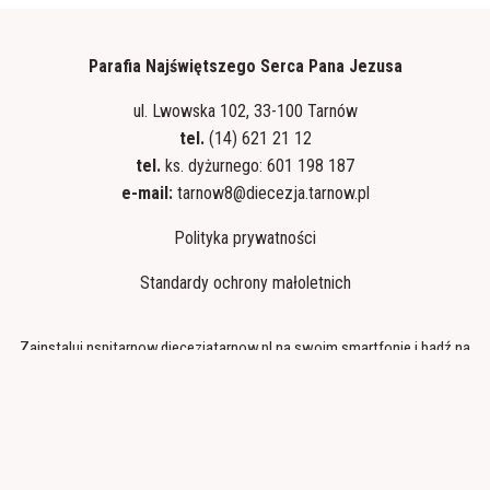
Parafia Najświętszego Serca Pana Jezusa
ul. Lwowska 102, 33-100 Tarnów
tel.
(14) 621 21 12
tel.
ks. dyżurnego: 601 198 187
e-mail:
tarnow8@diecezja.tarnow.pl
Polityka prywatności
Standardy ochrony małoletnich
Zainstaluj nspjtarnow.diecezjatarnow.pl na swoim smartfonie i bądź na
bieżąco
ZAINSTALUJ
Realizacja:
idel.pl