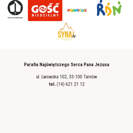
Parafia Najświętszego Serca Pana Jezusa
ul. Lwowska 102, 33-100 Tarnów
tel.
(14) 621 21 12
tel.
ks. dyżurnego: 601 198 187
e-mail:
tarnow8@diecezja.tarnow.pl
Polityka prywatności
Standardy ochrony małoletnich