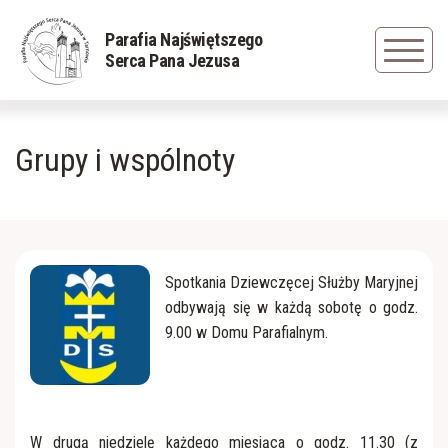
Powrót
Powrót
Powrót
Parafia Najświętszego
Serca Pana Jezusa
Duszpasterze
Rys historyczny
Grupa młodzieżowa
Grupy i wspólnoty
Nadzwyczajni Szafarze Komunii św.
Zapisani w pamięci
Caritas
Sakramenty
Cudowna figura Jezusa Frasobliwego
Dziewczęca Służba Maryjna
Siostry Serafitki
Obraz Jezus Miłosiernego
Liturgiczna Służba Ołtarza
Spotkania Dziewczęcej Służby Maryjnej
odbywają się w każdą sobotę o godz.
9.00 w Domu Parafialnym.
Cmentarz parafialny
Straż Honorowa NSPJ
Straż Pożarna
Odnowa w Duchu Świętym
W drugą niedzielę każdego miesiąca o godz. 11.30 (z