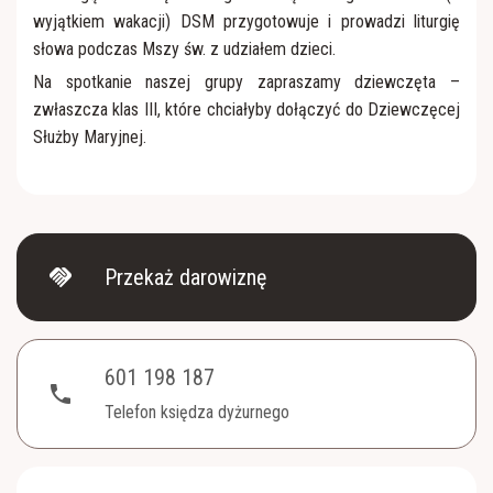
Apostolat Margaretka
RŚŻ "Domowy Kościół"
wyjątkiem wakacji) DSM przygotowuje i prowadzi liturgię
słowa podczas Mszy św. z udziałem dzieci.
Nabożeństwo z modlitwą o uzdrowienie duszy i
Róże Różańcowe
Na spotkanie naszej grupy zapraszamy dziewczęta –
ciała
zwłaszcza klas III, które chciałyby dołączyć do Dziewczęcej
Służby Maryjnej.
Rycerstwo Niepokalanej
Ratujmy małżeństwa
Towarzystwo Przyjaciół WSD
Kaplica szpitalna
handshake
Przekaż darowiznę
601 198 187
phone
Telefon księdza dyżurnego