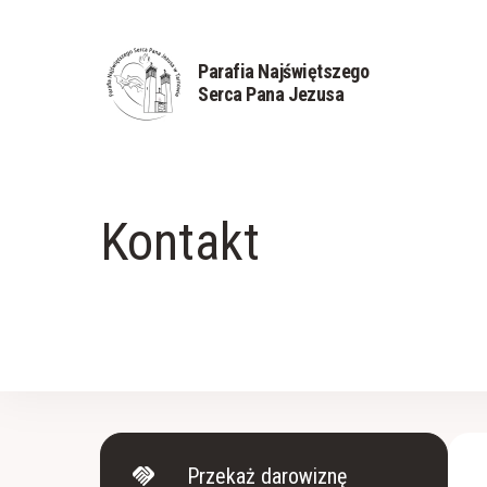
Parafia Najświętszego
Serca Pana Jezusa
Kontakt
handshake
Przekaż darowiznę