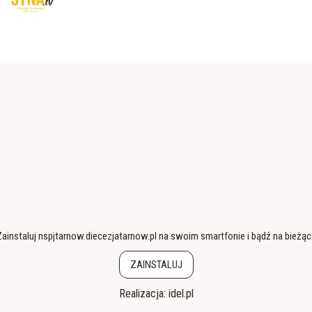
ainstaluj nspjtarnow.diecezjatarnow.pl na swoim smartfonie i bądź na bieżą
ZAINSTALUJ
Realizacja:
idel.pl