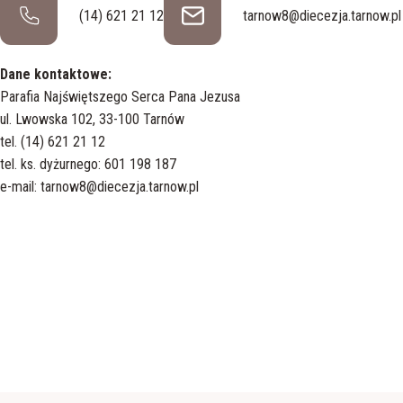
(14) 621 21 12
tarnow8@diecezja.tarnow.pl
Dane kontaktowe:
Parafia Najświętszego Serca Pana Jezusa
ul. Lwowska 102, 33-100 Tarnów
tel. (14) 621 21 12
tel. ks. dyżurnego: 601 198 187
e-mail: tarnow8@diecezja.tarnow.pl