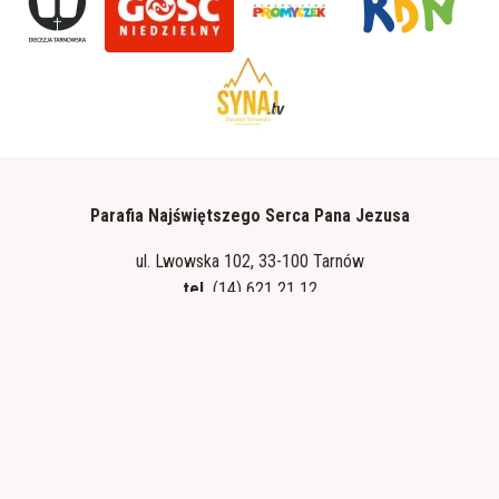
Parafia Najświętszego Serca Pana Jezusa
ul. Lwowska 102, 33-100 Tarnów
tel.
(14) 621 21 12
tel.
ks. dyżurnego: 601 198 187
e-mail:
tarnow8@diecezja.tarnow.pl
Polityka prywatności
Standardy ochrony małoletnich