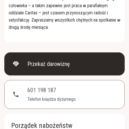
Apostolat Margaretka
RŚŻ "Domowy Kościół"
człowieka – a takim zapewne jest praca w parafialnym
oddziale Caritas – jest czasem przynoszącym radość i
Nabożeństwo z modlitwą o uzdrowienie duszy i
Róże Różańcowe
satysfakcję. Zapraszamy wszystkich chętnych na spotkanie w
ciała
drugą środę miesiąca.
Rycerstwo Niepokalanej
Ratujmy małżeństwa
Towarzystwo Przyjaciół WSD
Kaplica szpitalna
handshake
Przekaż darowiznę
601 198 187
phone
Telefon księdza dyżurnego
Porządek nabożeństw