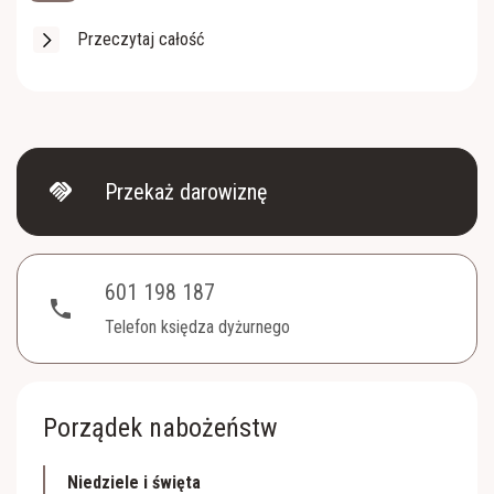
Przeczytaj całość
handshake
Przekaż darowiznę
601 198 187
phone
Telefon księdza dyżurnego
Porządek nabożeństw
Niedziele i święta