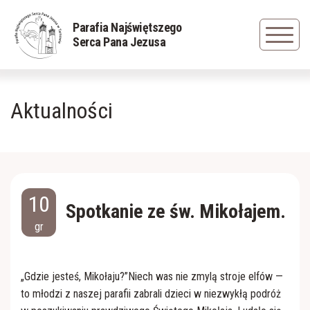
Powrót
Powrót
Powrót
Parafia Najświętszego
Serca Pana Jezusa
Duszpasterze
Rys historyczny
Grupa młodzieżowa
Aktualności
Nadzwyczajni Szafarze Komunii św.
Zapisani w pamięci
Caritas
Sakramenty
Cudowna figura Jezusa Frasobliwego
Dziewczęca Służba Maryjna
Siostry Serafitki
Obraz Jezus Miłosiernego
Liturgiczna Służba Ołtarza
10
Spotkanie ze św. Mikołajem.
gr
Cmentarz parafialny
Straż Honorowa NSPJ
Straż Pożarna
Odnowa w Duchu Świętym
„Gdzie jesteś, Mikołaju?”Niech was nie zmylą stroje elfów —
to młodzi z naszej parafii zabrali dzieci w niezwykłą podróż