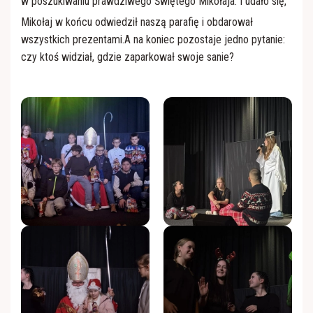
w poszukiwaniu prawdziwego Świętego Mikołaja. I
udało się,
Apostolat Margaretka
RŚŻ "Domowy Kościół"
Mikołaj w końcu odwiedził naszą parafię i obdarował
wszystkich prezentami.A na koniec pozostaje jedno pytanie:
Nabożeństwo z modlitwą o uzdrowienie duszy i
Róże Różańcowe
czy ktoś widział, gdzie zaparkował swoje sanie?
ciała
Rycerstwo Niepokalanej
Ratujmy małżeństwa
Towarzystwo Przyjaciół WSD
Kaplica szpitalna