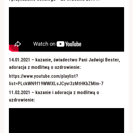
Apostolat Margaretka
RŚŻ "Domowy Kościół"
Nabożeństwo z modlitwą o uzdrowienie duszy i
Róże Różańcowe
ciała
Rycerstwo Niepokalanej
Ratujmy małżeństwa
Towarzystwo Przyjaciół WSD
Kaplica szpitalna
14.01.2021 – kazanie, świadectwo Pani Jadwigi Bester,
adoracja z modlitwą o uzdrowienie:
https://www.youtube.com/playlist?
list=PLckWN9f19WWlXLsJCyvr3zMtHKbZMIm-7
11.02.2021 – kazanie i adoracja z modlitwą o
uzdrowienie: