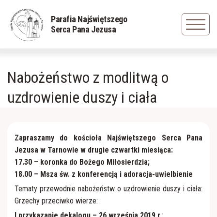
Powrót
Powrót
Powrót
Parafia Najświętszego
Serca Pana Jezusa
Duszpasterze
Rys historyczny
Grupa młodzieżowa
Nabożeństwo z modlitwą o
Nadzwyczajni Szafarze Komunii św.
Zapisani w pamięci
Caritas
uzdrowienie duszy i ciała
Sakramenty
Cudowna figura Jezusa Frasobliwego
Dziewczęca Służba Maryjna
Siostry Serafitki
Obraz Jezus Miłosiernego
Liturgiczna Służba Ołtarza
Zapraszamy do kościoła Najświętszego Serca Pana
Jezusa w Tarnowie w drugie czwartki miesiąca:
17.30 – koronka do Bożego Miłosierdzia;
Cmentarz parafialny
Straż Honorowa NSPJ
18.00 – Msza św. z konferencją i
adoracja-uwielbienie
Tematy przewodnie nabożeństw o uzdrowienie duszy i ciała:
Straż Pożarna
Odnowa w Duchu Świętym
Grzechy przeciwko wierze:
I przykazanie dekalogu – 26 września 2019 r
.: